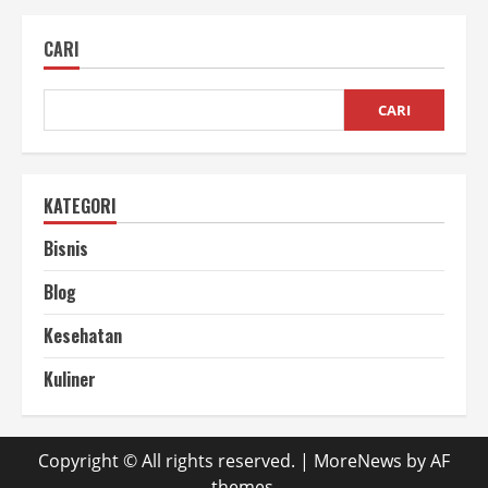
Jenis
Rumput
untuk
CARI
Pakan
Domba
Berkualitas
CARI
KATEGORI
Bisnis
Blog
Kesehatan
Kuliner
Copyright © All rights reserved.
|
MoreNews
by AF
themes.