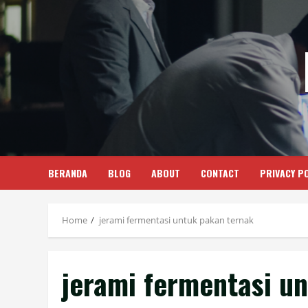
Skip
to
content
BERANDA
BLOG
ABOUT
CONTACT
PRIVACY PO
Home
jerami fermentasi untuk pakan ternak
jerami fermentasi u