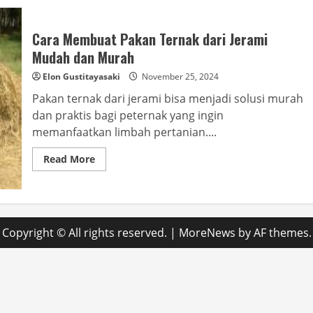
Cara Membuat Pakan Ternak dari Jerami
Mudah dan Murah
Elon Gustitayasaki
November 25, 2024
Pakan ternak dari jerami bisa menjadi solusi murah
dan praktis bagi peternak yang ingin
memanfaatkan limbah pertanian....
Read
Read More
more
about
Cara
Membuat
Pakan
Ternak
dari
Copyright © All rights reserved.
|
MoreNews
by AF themes.
Jerami
Mudah
dan
Murah