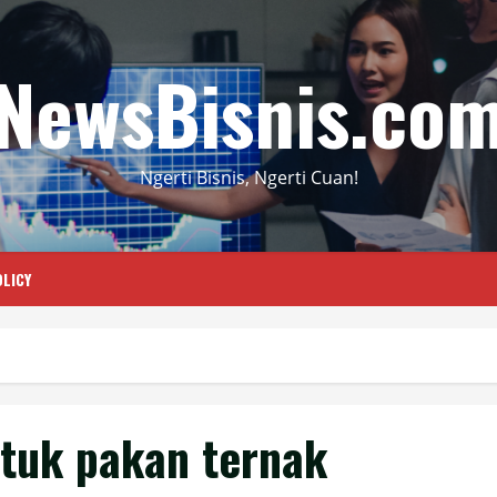
NewsBisnis.co
Ngerti Bisnis, Ngerti Cuan!
LICY
ntuk pakan ternak