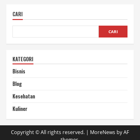
Membuat
Pakan
Ternak
CARI
dari
Jerami
Mudah
dan
Murah
CARI
KATEGORI
Bisnis
Blog
Kesehatan
Kuliner
Copyright © All rights reserved.
|
MoreNews
by AF
themes.