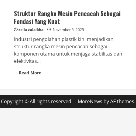
Struktur Rangka Mesin Pencacah Sebagai
Fondasi Yang Kuat
zella zulaikha
November 5, 2025
Industri pengolahan plastik kini menjadikan
struktur rangka mesin pencacah sebagai
komponen utama untuk menjaga stabilitas dan
efektivitas...
Read
Read More
more
about
Struktur
Rangka
Mesin
Pencacah
Copyright © All rights reserved.
|
MoreNews
by AF themes.
Sebagai
Fondasi
Yang
Kuat