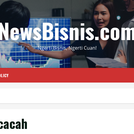
NewsBisnis.co
Ngerti Bisnis, Ngerti Cuan!
LICY
cacah