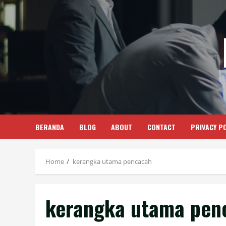
Skip
to
content
BERANDA
BLOG
ABOUT
CONTACT
PRIVACY PO
Home
kerangka utama pencacah
kerangka utama pen