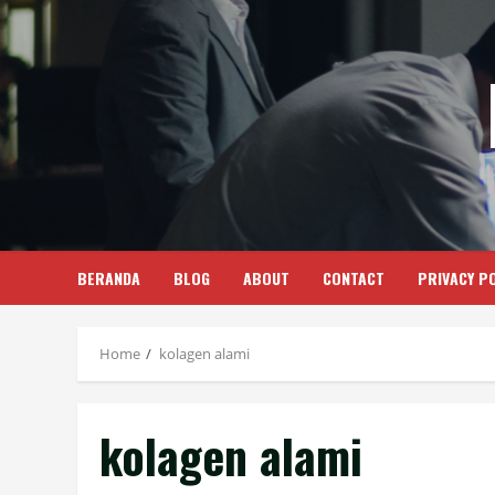
Skip
to
content
BERANDA
BLOG
ABOUT
CONTACT
PRIVACY PO
Home
kolagen alami
kolagen alami