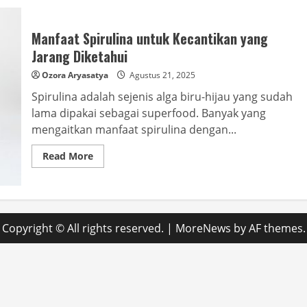
Manfaat Spirulina untuk Kecantikan yang
Jarang Diketahui
Ozora Aryasatya
Agustus 21, 2025
Spirulina adalah sejenis alga biru-hijau yang sudah
lama dipakai sebagai superfood. Banyak yang
mengaitkan manfaat spirulina dengan...
Read
Read More
more
about
Manfaat
Spirulina
untuk
Kecantikan
yang
Copyright © All rights reserved.
|
MoreNews
by AF themes.
Jarang
Diketahui