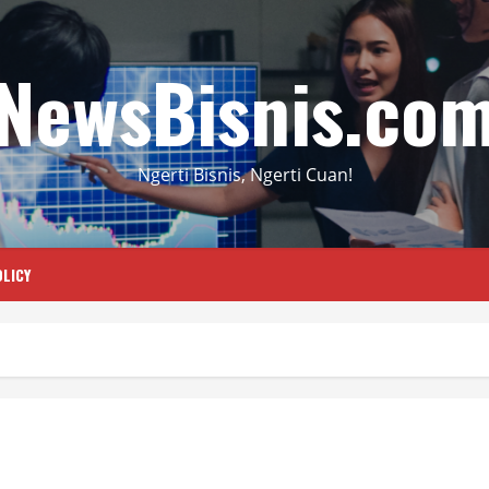
NewsBisnis.co
Ngerti Bisnis, Ngerti Cuan!
LICY