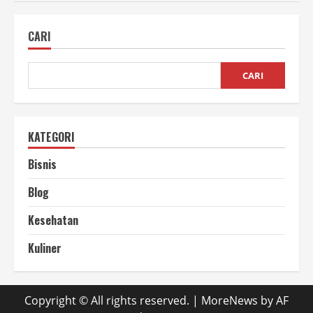
Minum
Kopi
Tahun
CARI
Ini
yang
Lagi
Viral
CARI
KATEGORI
Bisnis
Blog
Kesehatan
Kuliner
Copyright © All rights reserved.
|
MoreNews
by AF