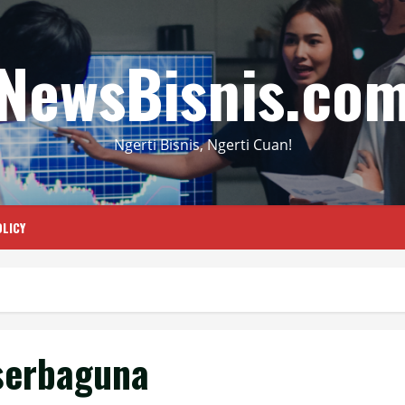
NewsBisnis.co
Ngerti Bisnis, Ngerti Cuan!
LICY
serbaguna