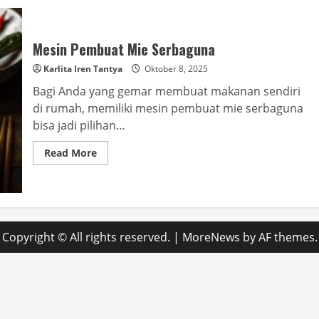
Mesin Pembuat Mie Serbaguna
Karlita Iren Tantya
Oktober 8, 2025
Bagi Anda yang gemar membuat makanan sendiri
di rumah, memiliki mesin pembuat mie serbaguna
bisa jadi pilihan...
Read
Read More
more
about
Mesin
Pembuat
Mie
Serbaguna
Copyright © All rights reserved.
|
MoreNews
by AF themes.