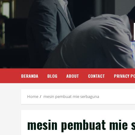
Skip
to
content
BERANDA
BLOG
ABOUT
CONTACT
PRIVACY PO
Home
mesin pembuat mie serbaguna
mesin pembuat mie 