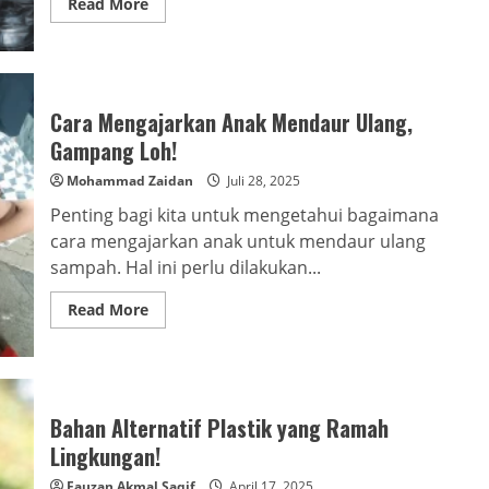
Read
Read More
more
about
Perbedaan
Jenis
Plastik
Makanan,
Waspada
Cara Mengajarkan Anak Mendaur Ulang,
Plastik
Tidak
Gampang Loh!
Aman
Mohammad Zaidan
Juli 28, 2025
Penting bagi kita untuk mengetahui bagaimana
cara mengajarkan anak untuk mendaur ulang
sampah. Hal ini perlu dilakukan...
Read
Read More
more
about
Cara
Mengajarkan
Anak
Mendaur
Ulang,
Bahan Alternatif Plastik yang Ramah
Gampang
Loh!
Lingkungan!
Fauzan Akmal Saqif
April 17, 2025