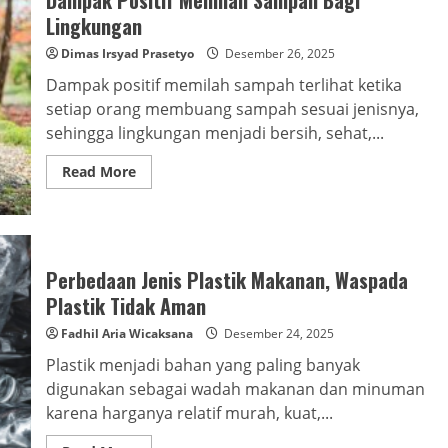
Manfaat
Utama
Lingkungan
yang
Wajib
Dimas Irsyad Prasetyo
Desember 26, 2025
Diketahui
Dampak positif memilah sampah terlihat ketika
setiap orang membuang sampah sesuai jenisnya,
sehingga lingkungan menjadi bersih, sehat,...
Read
Read More
more
about
Dampak
Positif
Memilah
Sampah
Bagi
Perbedaan Jenis Plastik Makanan, Waspada
Lingkungan
Plastik Tidak Aman
Fadhil Aria Wicaksana
Desember 24, 2025
Plastik menjadi bahan yang paling banyak
digunakan sebagai wadah makanan dan minuman
karena harganya relatif murah, kuat,...