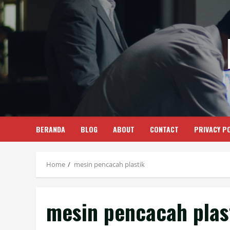
Skip
to
content
BERANDA
BLOG
ABOUT
CONTACT
PRIVACY PO
Home
mesin pencacah plastik
mesin pencacah plas