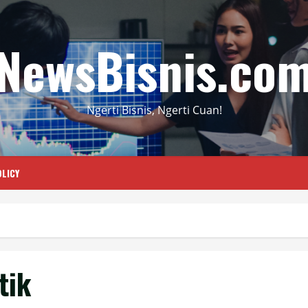
NewsBisnis.co
Ngerti Bisnis, Ngerti Cuan!
LICY
tik