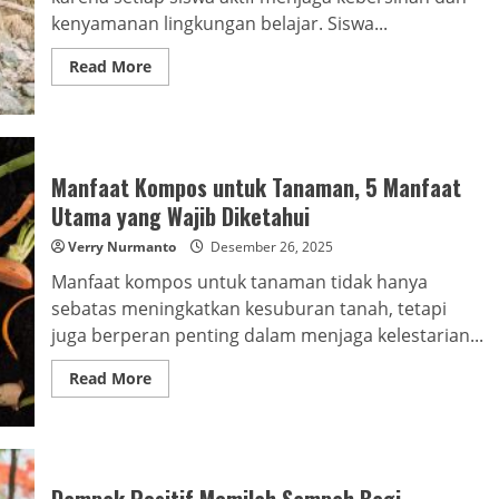
kenyamanan lingkungan belajar. Siswa...
Read
Read More
more
about
Pentingnya
Memilah
Sampah
Di
Sekolah
Manfaat Kompos untuk Tanaman, 5 Manfaat
bagi
Siswa
Utama yang Wajib Diketahui
Verry Nurmanto
Desember 26, 2025
Manfaat kompos untuk tanaman tidak hanya
sebatas meningkatkan kesuburan tanah, tetapi
juga berperan penting dalam menjaga kelestarian...
Read
Read More
more
about
Manfaat
Kompos
untuk
Tanaman,
5
Dampak Positif Memilah Sampah Bagi