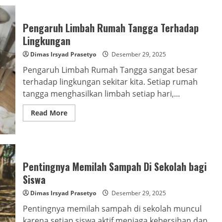
Pengaruh Limbah Rumah Tangga Terhadap
Lingkungan
Dimas Irsyad Prasetyo
Desember 29, 2025
Pengaruh Limbah Rumah Tangga sangat besar
terhadap lingkungan sekitar kita. Setiap rumah
tangga menghasilkan limbah setiap hari,...
Read
Read More
more
about
Pengaruh
Limbah
Rumah
Tangga
Terhadap
Pentingnya Memilah Sampah Di Sekolah bagi
Lingkungan
Siswa
Dimas Irsyad Prasetyo
Desember 29, 2025
Pentingnya memilah sampah di sekolah muncul
karena setiap siswa aktif menjaga kebersihan dan