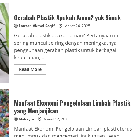
dari
Plastik,
Kreatif
dan
Gerabah Plastik Apakah Aman? yuk Simak
Ramah
Lingkungan!
Fauzan Akmal Saqif
Maret 24, 2025
Gerabah plastik apakah aman? Pertanyaan ini
sering muncul seiring dengan meningkatnya
penggunaan gerabah plastik untuk berbagai
kebutuhan,...
Read
Read More
more
about
Gerabah
Plastik
Apakah
Aman?
yuk
Manfaat Ekonomi Pengelolaan Limbah Plastik
Simak
yang Menjanjikan
Makayla
Maret 12, 2025
Manfaat Ekonomi Pengelolaan Limbah plastik terus
menumpuk dan mencemari lingkungan, tetapi