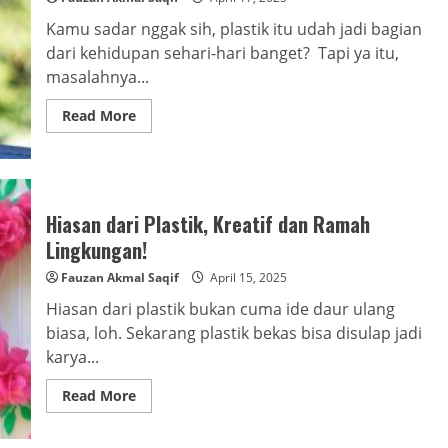
Kamu sadar nggak sih, plastik itu udah jadi bagian
dari kehidupan sehari-hari banget? Tapi ya itu,
masalahnya...
Read
Read More
more
about
Bahan
Alternatif
Plastik
yang
Ramah
Hiasan dari Plastik, Kreatif dan Ramah
Lingkungan!
Lingkungan!
Fauzan Akmal Saqif
April 15, 2025
Hiasan dari plastik bukan cuma ide daur ulang
biasa, loh. Sekarang plastik bekas bisa disulap jadi
karya...
Read
Read More
more
about
Hiasan