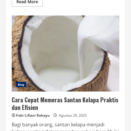
Read
Read More
more
about
Mesin
Santan
Untuk
Usaha
Kuliner
Hemat
Waktu
Produksi
Blog
Cara Cepat Memeras Santan Kelapa Praktis
dan Efisien
Febi Lifiani Rahayu
Agustus 29, 2025
Bagi banyak orang, santan kelapa menjadi