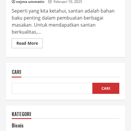
nejma ummatin
Februari 10, 2025
Seperti yang kita ketahui, santan adalah bahan
baku penting dalam pembuatan berbagai
masakan. Untuk mendapatkan santan
berkualitas,...
Read
Read More
more
about
Mesin
Peras
Santan
untuk
CARI
Usaha
yang
Efisien
dan
Menguntungkan
CARI
KATEGORI
Bisnis