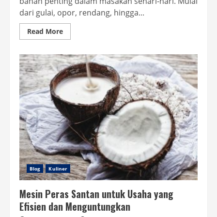
bahan penting dalam masakan sehari-hari. Mulai
dari gulai, opor, rendang, hingga...
Read
Read More
more
about
Cara
Cepat
Memeras
Santan
Kelapa
Praktis
dan
Efisien
Blog
Kuliner
Mesin Peras Santan untuk Usaha yang
Efisien dan Menguntungkan