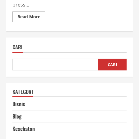
press...
Read
Read More
more
about
Peluang
Usaha
Press
Hidrolis
CARI
Menguntungkan
dan
Berkelanjutan
CARI
KATEGORI
Bisnis
Blog
Kesehatan