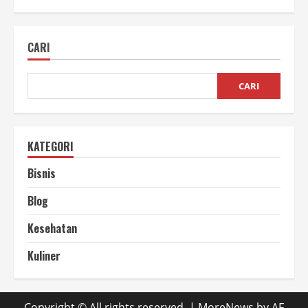
Usaha
Perontokan
Padi
UMKM
CARI
yang
Menguntungkan
dan
Membantu
Petani
CARI
Kecil
KATEGORI
Bisnis
Blog
Kesehatan
Kuliner
Copyright © All rights reserved.
|
MoreNews
by AF