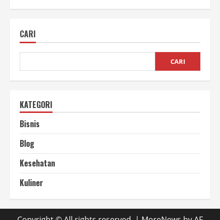
Panel
Plafon
Bahan
Plastik
CARI
Sebagai
Fondasi
Desain
Interior
Efisien
CARI
KATEGORI
Bisnis
Blog
Kesehatan
Kuliner
Copyright © All rights reserved.
|
MoreNews
by AF