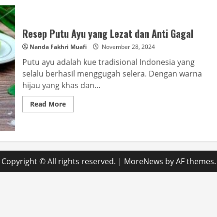
Resep Putu Ayu yang Lezat dan Anti Gagal
Nanda Fakhri Muafi
November 28, 2024
Putu ayu adalah kue tradisional Indonesia yang
selalu berhasil menggugah selera. Dengan warna
hijau yang khas dan...
Read
Read More
more
about
Resep
Putu
Ayu
yang
Lezat
dan
Copyright © All rights reserved.
|
MoreNews
by AF themes.
Anti
Gagal