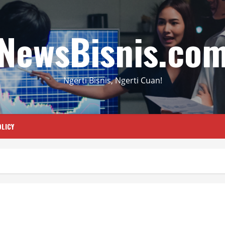
NewsBisnis.co
Ngerti Bisnis, Ngerti Cuan!
LICY