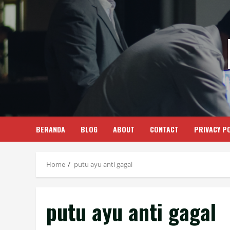
Skip
to
content
BERANDA
BLOG
ABOUT
CONTACT
PRIVACY PO
Home
putu ayu anti gagal
putu ayu anti gagal