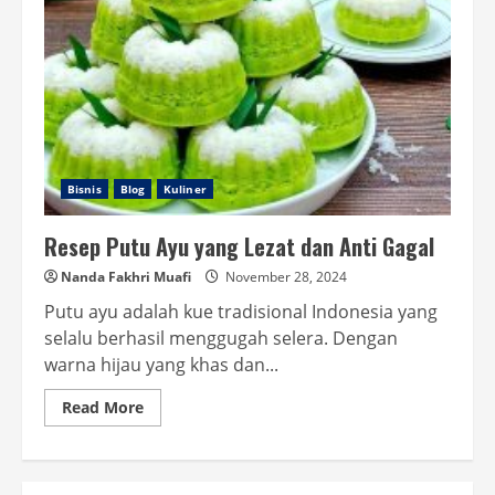
Bisnis
Blog
Kuliner
Resep Putu Ayu yang Lezat dan Anti Gagal
Nanda Fakhri Muafi
November 28, 2024
Putu ayu adalah kue tradisional Indonesia yang
selalu berhasil menggugah selera. Dengan
warna hijau yang khas dan...
Read
Read More
more
about
Resep
Putu
Ayu