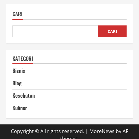
Kopi
Pilihan
Terbaik
CARI
untuk
Rasa
Berkualitas
CARI
KATEGORI
Bisnis
Blog
Kesehatan
Kuliner
Copyright © All rights reserved.
|
MoreNews
by AF
themes.