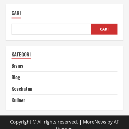
Kaos
Tulisan
Bima
CARI
Menjadi
Pilihan
Populer
untuk
Kaos
CARI
Custom
KATEGORI
Bisnis
Blog
Kesehatan
Kuliner
Copyright © All rights reserved.
|
MoreNews
by AF
themes.