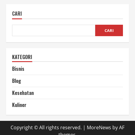
Spirulina
untuk
Kecantikan
CARI
yang
Jarang
Diketahui
CARI
KATEGORI
Bisnis
Blog
Kesehatan
Kuliner
Copyright © All rights reserved.
|
MoreNews
by AF
themes.