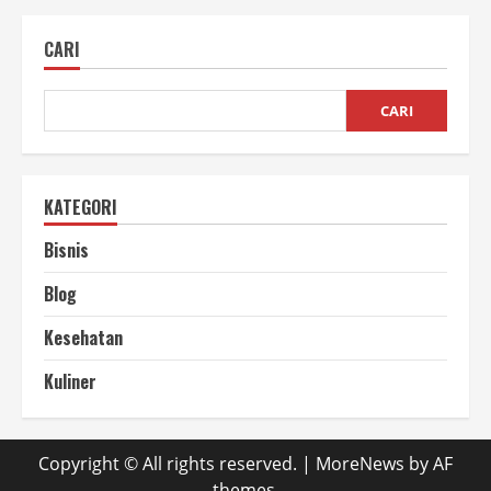
Membuat
Pagar
dari
CARI
Bambu
untuk
Mempercantik
Rumah
CARI
KATEGORI
Bisnis
Blog
Kesehatan
Kuliner
Copyright © All rights reserved.
|
MoreNews
by AF
themes.