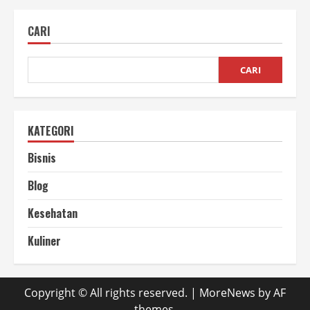
Membuat
Vacuum
Sealer
CARI
Sederhana
di
Rumah
CARI
KATEGORI
Bisnis
Blog
Kesehatan
Kuliner
Copyright © All rights reserved.
|
MoreNews
by AF
themes.