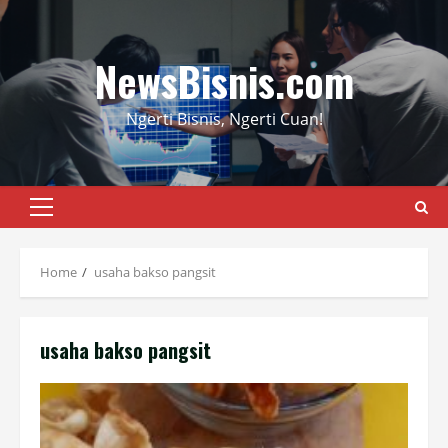
Skip
to
content
NewsBisnis.com
Ngerti Bisnis, Ngerti Cuan!
Primary
Menu
Home
usaha bakso pangsit
usaha bakso pangsit