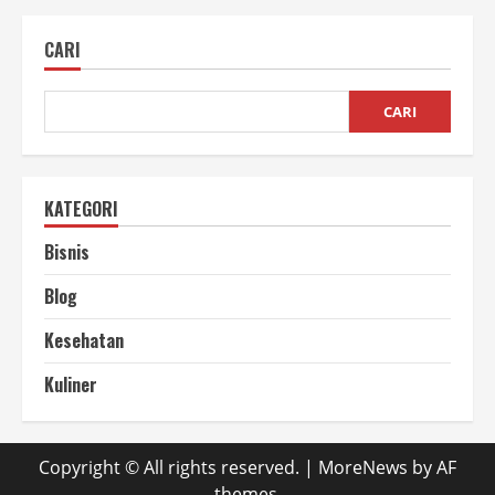
Bakso
Pangsit
Peluang
CARI
Cuan
yang
Menggoda
Selera!
CARI
KATEGORI
Bisnis
Blog
Kesehatan
Kuliner
Copyright © All rights reserved.
|
MoreNews
by AF
themes.