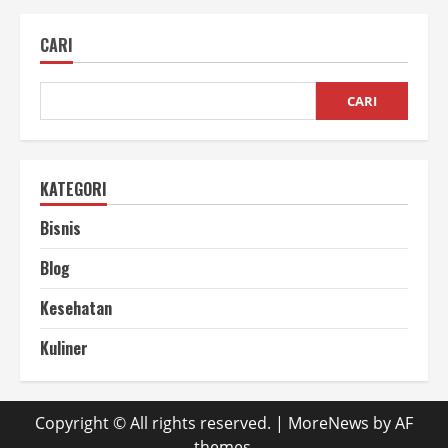
Bawang
Goreng
Kemasan
CARI
Peluang
Emas
untuk
Anak
Muda
CARI
KATEGORI
Bisnis
Blog
Kesehatan
Kuliner
Copyright © All rights reserved.
|
MoreNews
by AF
themes.