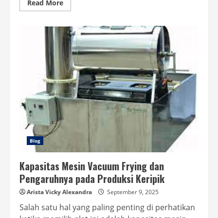
Read
Read More
more
about
Vacuum
Fryer
Buah
Praktis
untuk
Bisnis
Camilan
Modern
Blog
Kapasitas Mesin Vacuum Frying dan
Pengaruhnya pada Produksi Keripik
Arista Vicky Alexandra
September 9, 2025
Salah satu hal yang paling penting di perhatikan