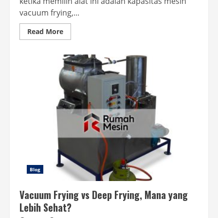
ketika memilih alat ini adalah kapasitas mesin
vacuum frying,...
Read
Read More
more
about
Kapasitas
Mesin
Vacuum
Frying
dan
Pengaruhnya
pada
Produksi
Keripik
Blog
Vacuum Frying vs Deep Frying, Mana yang
Lebih Sehat?