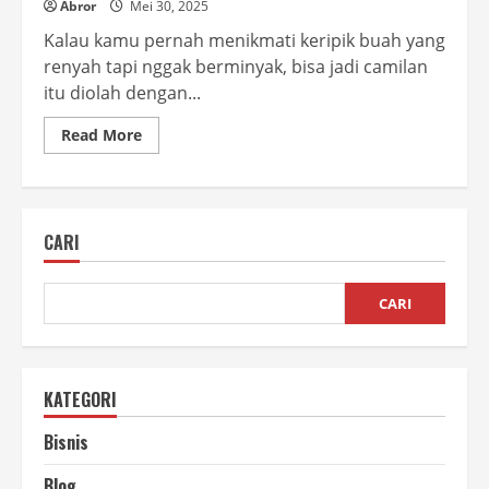
Abror
Mei 30, 2025
Kalau kamu pernah menikmati keripik buah yang
renyah tapi nggak berminyak, bisa jadi camilan
itu diolah dengan...
Read
Read More
more
about
Vacuum
Frying
vs
Deep
CARI
Frying,
Mana
yang
Lebih
Sehat?
CARI
KATEGORI
Bisnis
Blog