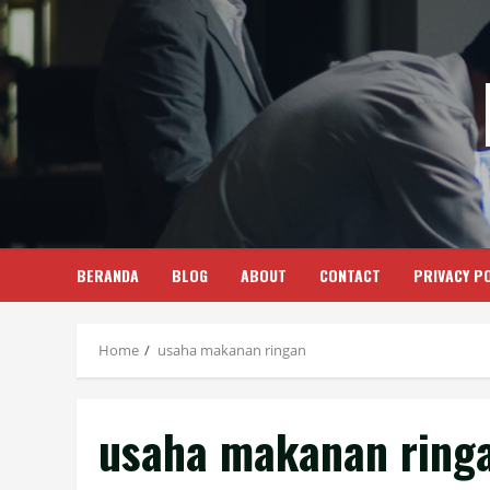
Skip
to
content
BERANDA
BLOG
ABOUT
CONTACT
PRIVACY PO
Home
usaha makanan ringan
usaha makanan ring