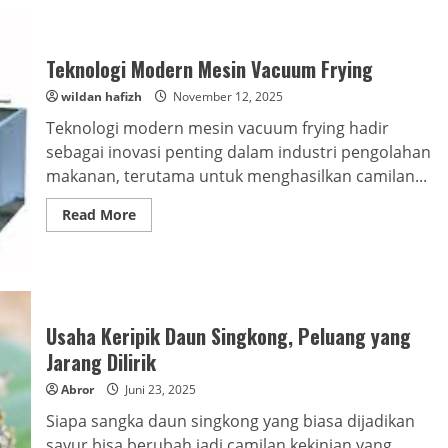
Teknologi Modern Mesin Vacuum Frying
wildan hafizh
November 12, 2025
Teknologi modern mesin vacuum frying hadir
sebagai inovasi penting dalam industri pengolahan
makanan, terutama untuk menghasilkan camilan...
Read
Read More
more
about
Teknologi
Modern
Mesin
Vacuum
Frying
Usaha Keripik Daun Singkong, Peluang yang
Jarang Dilirik
Abror
Juni 23, 2025
Siapa sangka daun singkong yang biasa dijadikan
sayur bisa berubah jadi camilan kekinian yang