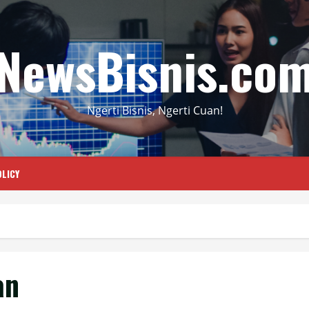
NewsBisnis.co
Ngerti Bisnis, Ngerti Cuan!
LICY
an