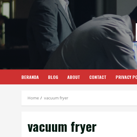
Skip
to
content
BERANDA
BLOG
ABOUT
CONTACT
PRIVACY PO
Home
vacuum fryer
vacuum fryer