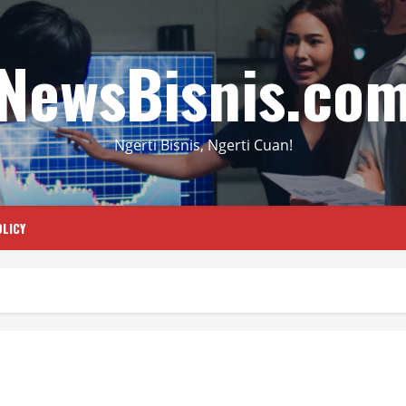
NewsBisnis.co
Ngerti Bisnis, Ngerti Cuan!
LICY