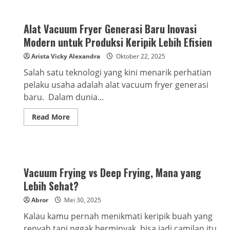
Alat Vacuum Fryer Generasi Baru Inovasi
Modern untuk Produksi Keripik Lebih Efisien
Arista Vicky Alexandra
Oktober 22, 2025
Salah satu teknologi yang kini menarik perhatian
pelaku usaha adalah alat vacuum fryer generasi
baru. Dalam dunia...
Read
Read More
more
about
Alat
Vacuum
Fryer
Generasi
Baru
Vacuum Frying vs Deep Frying, Mana yang
Inovasi
Modern
Lebih Sehat?
untuk
Produksi
Abror
Mei 30, 2025
Keripik
Lebih
Kalau kamu pernah menikmati keripik buah yang
Efisien
renyah tapi nggak berminyak, bisa jadi camilan itu