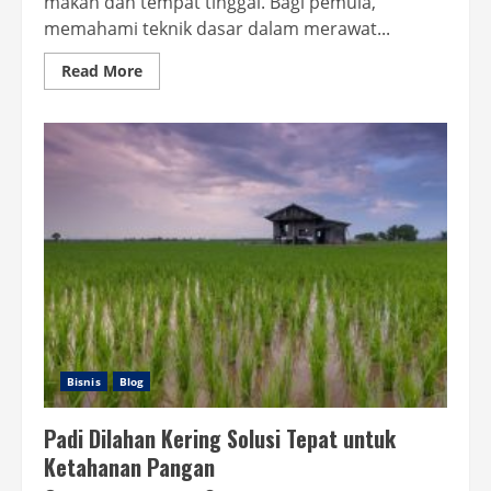
makan dan tempat tinggal. Bagi pemula,
memahami teknik dasar dalam merawat...
Read
Read More
more
about
Panduan
Memelihara
Sapi
yang
Baik
dan
Benar
untuk
Pemula
Bisnis
Blog
Padi Dilahan Kering Solusi Tepat untuk
Ketahanan Pangan