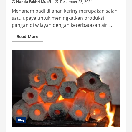
Nanda Fakhri Muafi
Desember 23, 2024
Menanam padi dilahan kering merupakan salah
satu upaya untuk meningkatkan produksi
pangan di wilayah dengan keterbatasan air....
Read
Read More
more
about
Padi
Dilahan
Kering
Solusi
Tepat
untuk
Ketahanan
Pangan
Blog