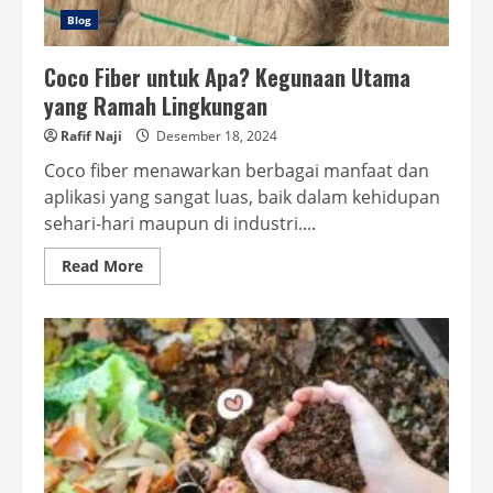
Blog
Coco Fiber untuk Apa? Kegunaan Utama
yang Ramah Lingkungan
Rafif Naji
Desember 18, 2024
Coco fiber menawarkan berbagai manfaat dan
aplikasi yang sangat luas, baik dalam kehidupan
sehari-hari maupun di industri....
Read
Read More
more
about
Coco
Fiber
untuk
Apa?
Kegunaan
Utama
yang
Ramah
Lingkungan