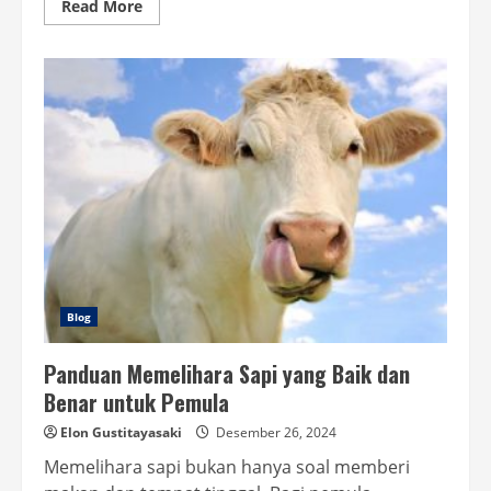
Read
Read More
more
about
Cara
Buat
Bumbu
Kering
yang
Praktis
dan
Lezat
untuk
Semua
Masakan
Blog
Panduan Memelihara Sapi yang Baik dan
Benar untuk Pemula
Elon Gustitayasaki
Desember 26, 2024
Memelihara sapi bukan hanya soal memberi