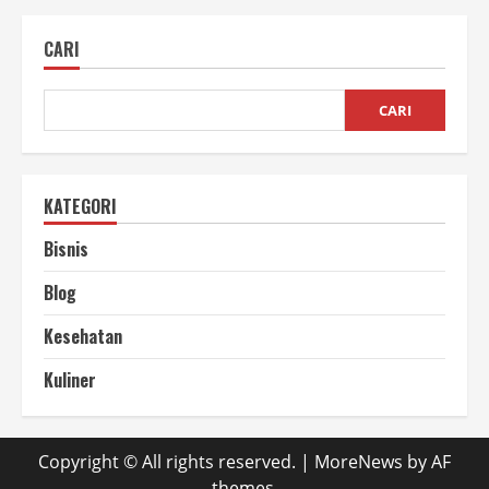
Press
Sampah
Plastik
CARI
Solusi
Cerdas
untuk
Lingkungan
Kita
CARI
KATEGORI
Bisnis
Blog
Kesehatan
Kuliner
Copyright © All rights reserved.
|
MoreNews
by AF
themes.