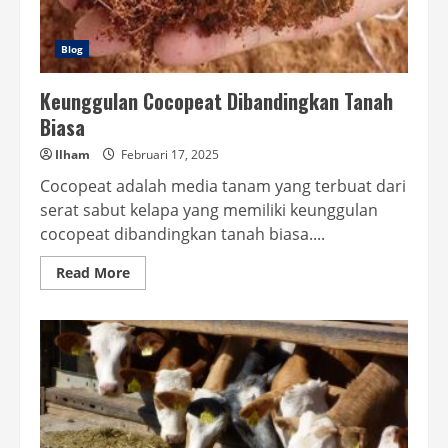
Blog
Keunggulan Cocopeat Dibandingkan Tanah
Biasa
Ilham
Februari 17, 2025
Cocopeat adalah media tanam yang terbuat dari
serat sabut kelapa yang memiliki keunggulan
cocopeat dibandingkan tanah biasa....
Read
Read More
more
about
Keunggulan
Cocopeat
Dibandingkan
Tanah
Biasa