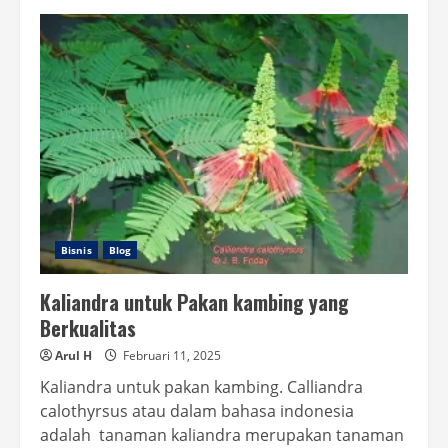
Peluang
Usaha
Rumput
Laut
Kering
yang
Menguntungkan
Bisnis
Blog
Kaliandra untuk Pakan kambing yang
Berkualitas
Arul H
Februari 11, 2025
Kaliandra untuk pakan kambing. Calliandra
calothyrsus atau dalam bahasa indonesia
adalah tanaman kaliandra merupakan tanaman