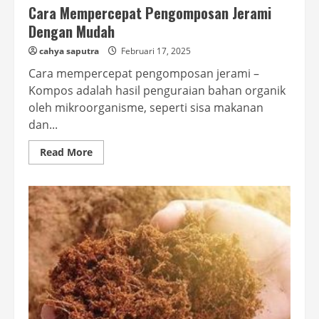
Cara Mempercepat Pengomposan Jerami
Dengan Mudah
cahya saputra
Februari 17, 2025
Cara mempercepat pengomposan jerami –
Kompos adalah hasil penguraian bahan organik
oleh mikroorganisme, seperti sisa makanan
dan...
Read
Read More
more
about
Cara
Mempercepat
Pengomposan
Jerami
Dengan
Mudah