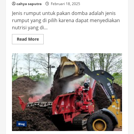
cahya saputra
Februari 18, 2025
Jenis rumput untuk pakan domba adalah jenis
rumput yang di pilih karena dapat menyediakan
nutrisi yang di...
Read
Read More
more
about
5
Jenis
Rumput
untuk
Pakan
Domba
Berkualitas
Blog