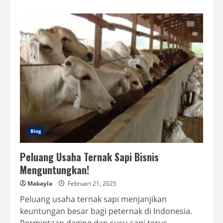
about
Alat
Press
Sampah
Plastik
Solusi
Cerdas
untuk
Lingkungan
Kita
Blog
Peluang Usaha Ternak Sapi Bisnis
Menguntungkan!
Makayla
Februari 21, 2025
Peluang usaha ternak sapi menjanjikan
keuntungan besar bagi peternak di Indonesia.