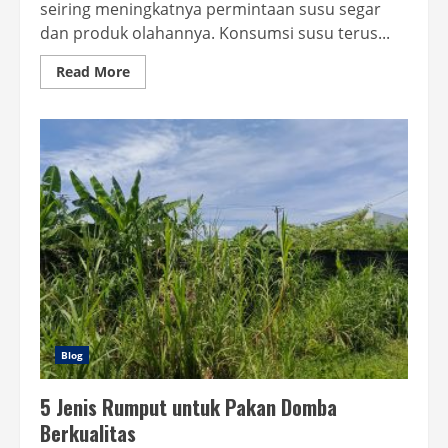
seiring meningkatnya permintaan susu segar
dan produk olahannya. Konsumsi susu terus...
Read
Read More
more
about
Peluang
Usaha
Sapi
Perah
Untung
Besar!
Blog
5 Jenis Rumput untuk Pakan Domba
Berkualitas