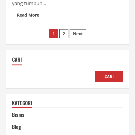
yang tumbuh...
Read
Read More
more
about
Kaliandra
Paginasi
untuk
1
2
Next
Pakan
kambing
pos
yang
Berkualitas
CARI
CARI
KATEGORI
Bisnis
Blog