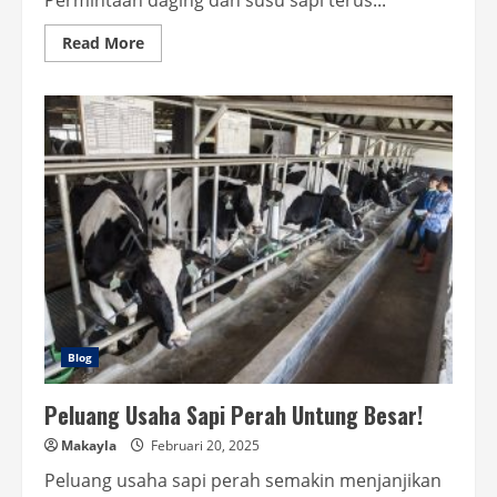
Permintaan daging dan susu sapi terus...
Read
Read More
more
about
Peluang
Usaha
Ternak
Sapi
Bisnis
Menguntungkan!
Blog
Peluang Usaha Sapi Perah Untung Besar!
Makayla
Februari 20, 2025
Peluang usaha sapi perah semakin menjanjikan