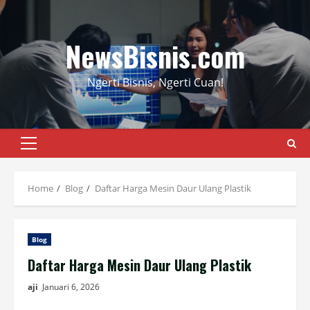
Skip
to
content
NewsBisnis.com
Ngerti Bisnis, Ngerti Cuan!
Primary
Menu
Home
Blog
Daftar Harga Mesin Daur Ulang Plastik
Blog
Daftar Harga Mesin Daur Ulang Plastik
aji
Januari 6, 2026