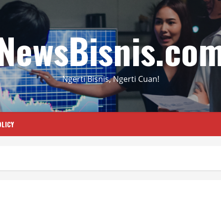
NewsBisnis.co
Ngerti Bisnis, Ngerti Cuan!
LICY