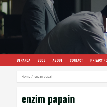
Skip
to
content
BERANDA
BLOG
ABOUT
CONTACT
PRIVACY PO
Home
enzim papain
enzim papain