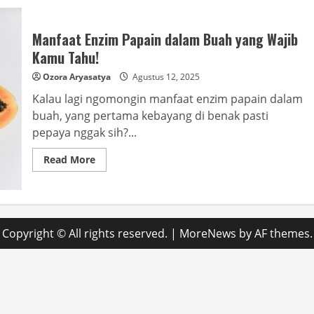
Manfaat Enzim Papain dalam Buah yang Wajib
Kamu Tahu!
Ozora Aryasatya
Agustus 12, 2025
Kalau lagi ngomongin manfaat enzim papain dalam
buah, yang pertama kebayang di benak pasti
pepaya nggak sih?...
Read
Read More
more
about
Manfaat
Enzim
Papain
dalam
Buah
Copyright © All rights reserved.
|
MoreNews
by AF themes.
yang
Wajib
Kamu
Tahu!