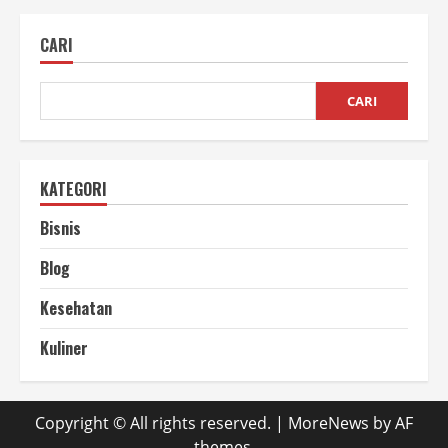
Usaha
Kripik
Pisang,
CARI
yang
Menjanjikan
CARI
KATEGORI
Bisnis
Blog
Kesehatan
Kuliner
Copyright © All rights reserved.
|
MoreNews
by AF
themes.