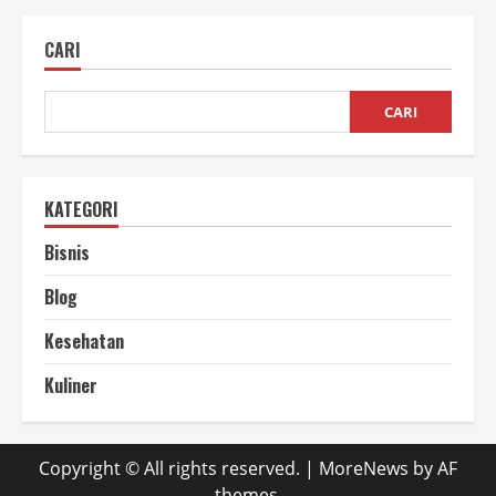
Enzim
Papain
dalam
CARI
Buah
yang
Wajib
Kamu
Tahu!
CARI
KATEGORI
Bisnis
Blog
Kesehatan
Kuliner
Copyright © All rights reserved.
|
MoreNews
by AF
themes.