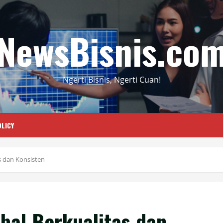
NewsBisnis.co
Ngerti Bisnis, Ngerti Cuan!
LICY
s dan Konsisten
bal Berkualitas dan