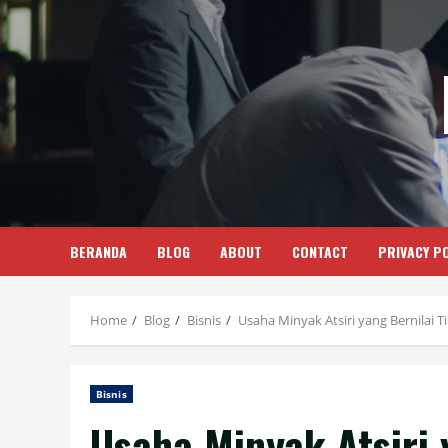
Skip
to
content
BERANDA
BLOG
ABOUT
CONTACT
PRIVACY PO
Home
Blog
Bisnis
Usaha Minyak Atsiri yang Bernilai T
Bisnis
Usaha Minyak Atsiri 