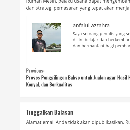
Rumah Mesin, pelaku usaha dapat mengembangka
dan strategi pemasaran yang tepat akan menjadi
anfalul azzahra
Saya seorang penulis yang se
disini belajar dan berkemba
dan bermanfaat bagi pembac
Continue
Previous:
Proses Penggilingan Bakso untuk Jualan agar Hasil 
Reading
Kenyal, dan Berkualitas
Tinggalkan Balasan
Alamat email Anda tidak akan dipublikasikan.
Ru