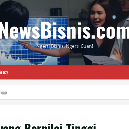
NewsBisnis.co
Ngerti Bisnis, Ngerti Cuan!
LICY
inggi
yang Bernilai Tinggi